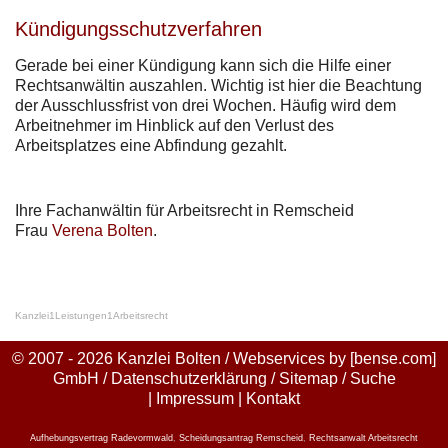
Kündigungsschutzverfahren
Gerade bei einer Kündigung kann sich die Hilfe einer
Rechtsanwältin auszahlen. Wichtig ist hier die Beachtung
der Ausschlussfrist von drei Wochen. Häufig wird dem
Arbeitnehmer im Hinblick auf den Verlust des
Arbeitsplatzes eine Abfindung gezahlt.
Ihre Fachanwältin für Arbeitsrecht in Remscheid
Frau
Verena Bolten
.
Kanzlei
1
Leistungen
1
Arbeitsrecht
© 2007 - 2026 Kanzlei Bolten / Webservices by
[bense.com]
GmbH
/
Datenschutzerklärung
/
Sitemap
/
Suche
|
Impressum
|
Kontakt
Aufhebungsvertrag Radevormwald
,
Scheidungsantrag Remscheid
,
Rechtsanwalt Arbeitsrecht