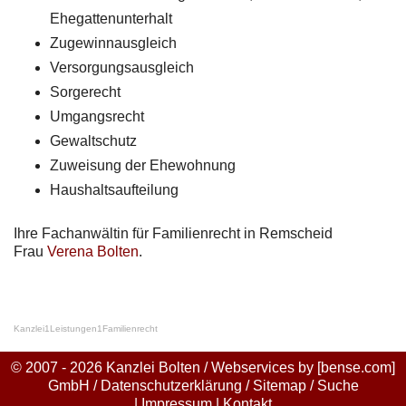
Ehegattenunterhalt
Zugewinnausgleich
Versorgungsausgleich
Sorgerecht
Umgangsrecht
Gewaltschutz
Zuweisung der Ehewohnung
Haushaltsaufteilung
Ihre Fachanwältin für Familienrecht in Remscheid
Frau
Verena Bolten
.
Kanzlei
1
Leistungen
1
Familienrecht
© 2007 - 2026 Kanzlei Bolten / Webservices by
[bense.com]
GmbH
/
Datenschutzerklärung
/
Sitemap
/
Suche
|
Impressum
|
Kontakt