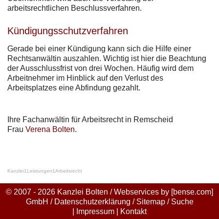
arbeitsrechtlichen Beschlussverfahren.
Kündigungsschutzverfahren
Gerade bei einer Kündigung kann sich die Hilfe einer
Rechtsanwältin auszahlen. Wichtig ist hier die Beachtung
der Ausschlussfrist von drei Wochen. Häufig wird dem
Arbeitnehmer im Hinblick auf den Verlust des
Arbeitsplatzes eine Abfindung gezahlt.
Ihre Fachanwältin für Arbeitsrecht in Remscheid
Frau
Verena Bolten
.
Kanzlei
1
Leistungen
1
Arbeitsrecht
© 2007 - 2026 Kanzlei Bolten / Webservices by
[bense.com]
GmbH
/
Datenschutzerklärung
/
Sitemap
/
Suche
|
Impressum
|
Kontakt