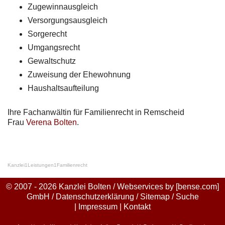
Zugewinnausgleich
Versorgungsausgleich
Sorgerecht
Umgangsrecht
Gewaltschutz
Zuweisung der Ehewohnung
Haushaltsaufteilung
Ihre Fachanwältin für Familienrecht in Remscheid
Frau
Verena Bolten
.
Kanzlei
1
Leistungen
1
Familienrecht
© 2007 - 2026 Kanzlei Bolten / Webservices by
[bense.com]
GmbH
/
Datenschutzerklärung
/
Sitemap
/
Suche
|
Impressum
|
Kontakt