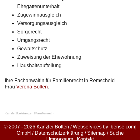
Ehegattenunterhalt
Zugewinnausgleich
Versorgungsausgleich
Sorgerecht
Umgangsrecht
Gewaltschutz
Zuweisung der Ehewohnung
Haushaltsaufteilung
Ihre Fachanwältin für Familienrecht in Remscheid
Frau
Verena Bolten
.
Kanzlei
1
Leistungen
1
Familienrecht
© 2007 - 2026 Kanzlei Bolten / Webservices by
[bense.com]
GmbH
/
Datenschutzerklärung
/
Sitemap
/
Suche
|
Impressum
|
Kontakt