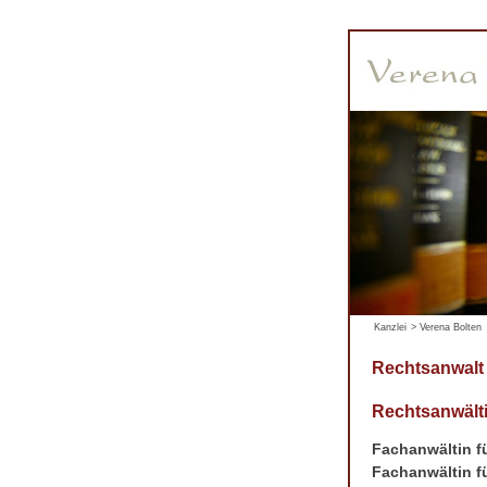
Kanzlei
>
Verena Bolten
Rechtsanwalt
Rechtsanwälti
Fachanwältin fü
Fachanwältin fü