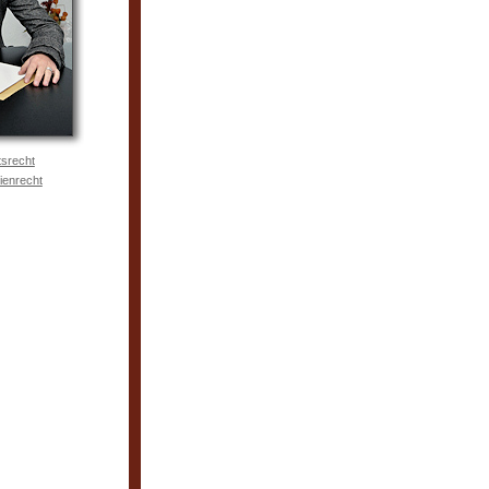
tsrecht
ienrecht