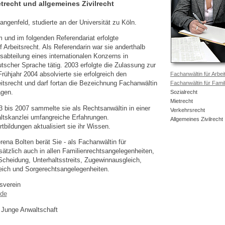
etrecht und allgemeines Zivilrecht
ngenfeld, studierte an der Universität zu Köln.
 und im folgenden Referendariat erfolgte
f Arbeitsrecht. Als Referendarin war sie anderthalb
sabteilung eines internationalen Konzerns in
tscher Sprache tätig. 2003 erfolgte die Zulassung zur
rühjahr 2004 absolvierte sie erfolgreich den
Fachanwältin für Arbei
itsrecht und darf fortan die Bezeichnung Fachanwältin
Fachanwältin für Famil
agen.
Sozialrecht
Mietrecht
3 bis 2007 sammelte sie als Rechtsanwältin in einer
Verkehrsrecht
ltskanzlei umfangreiche Erfahrungen.
Allgemeines Zivilrecht
tbildungen aktualisiert sie ihr Wissen.
ena Bolten berät Sie - als Fachanwältin für
sätzlich auch in allen Familienrechtsangelegenheiten,
Scheidung, Unterhaltsstreits, Zugewinnausgleich,
ich und Sorgerechtsangelegenheiten.
sverein
.de
 Junge Anwaltschaft