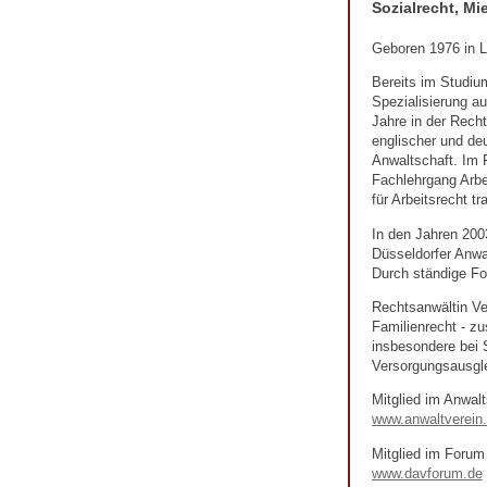
Sozialrecht, Mi
Geboren 1976 in La
Bereits im Studium
Spezialisierung au
Jahre in der Recht
englischer und deu
Anwaltschaft. Im F
Fachlehrgang Arbe
für Arbeitsrecht tr
In den Jahren 200
Düsseldorfer Anwa
Durch ständige For
Rechtsanwältin Ver
Familienrecht - zu
insbesondere bei 
Versorgungsausgle
Mitglied im Anwalt
www.anwaltverein
Mitglied im Forum
www.davforum.de