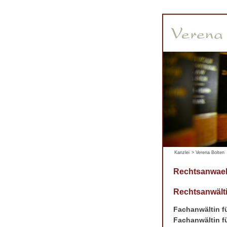
Kanzlei
>
Verena Bolten
Rechtsanwaelt
Rechtsanwälti
Fachanwältin fü
Fachanwältin fü