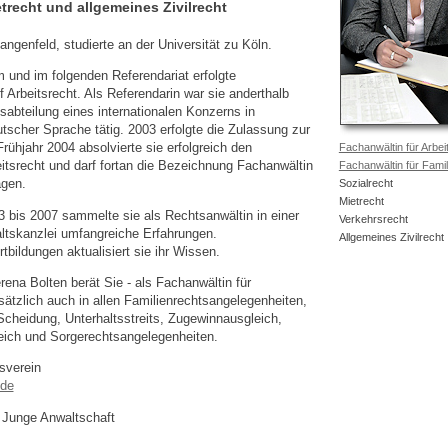
etrecht und allgemeines Zivilrecht
ngenfeld, studierte an der Universität zu Köln.
 und im folgenden Referendariat erfolgte
f Arbeitsrecht. Als Referendarin war sie anderthalb
sabteilung eines internationalen Konzerns in
tscher Sprache tätig. 2003 erfolgte die Zulassung zur
rühjahr 2004 absolvierte sie erfolgreich den
Fachanwältin für Arbei
itsrecht und darf fortan die Bezeichnung Fachanwältin
Fachanwältin für Famil
agen.
Sozialrecht
Mietrecht
3 bis 2007 sammelte sie als Rechtsanwältin in einer
Verkehrsrecht
ltskanzlei umfangreiche Erfahrungen.
Allgemeines Zivilrecht
tbildungen aktualisiert sie ihr Wissen.
ena Bolten berät Sie - als Fachanwältin für
sätzlich auch in allen Familienrechtsangelegenheiten,
Scheidung, Unterhaltsstreits, Zugewinnausgleich,
ich und Sorgerechtsangelegenheiten.
sverein
.de
 Junge Anwaltschaft