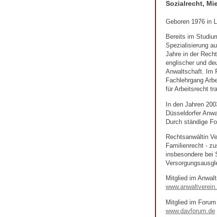
Sozialrecht, Mi
Geboren 1976 in La
Bereits im Studium
Spezialisierung au
Jahre in der Recht
englischer und deu
Anwaltschaft. Im F
Fachlehrgang Arbe
für Arbeitsrecht tr
In den Jahren 200
Düsseldorfer Anwa
Durch ständige For
Rechtsanwältin Ver
Familienrecht - zu
insbesondere bei 
Versorgungsausgle
Mitglied im Anwalt
www.anwaltverein
Mitglied im Forum
www.davforum.de