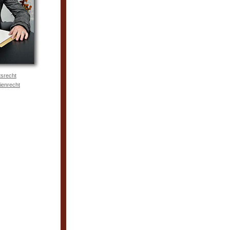
tsrecht
ienrecht