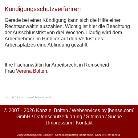
Kündigungsschutzverfahren
Gerade bei einer Kündigung kann sich die Hilfe einer
Rechtsanwältin auszahlen. Wichtig ist hier die Beachtung
der Ausschlussfrist von drei Wochen. Häufig wird dem
Arbeitnehmer im Hinblick auf den Verlust des
Arbeitsplatzes eine Abfindung gezahlt.
Ihre Fachanwältin für Arbeitsrecht in Remscheid
Frau
Verena Bolten
.
Kanzlei
1
Leistungen
1
Arbeitsrecht
© 2007 - 2026 Kanzlei Bolten / Webservices by
[bense.com]
GmbH
/
Datenschutzerklärung
/
Sitemap
/
Suche
|
Impressum
|
Kontakt
Zugewinnausgleich Solingen
,
Scheidungsantrag Remscheid
,
Kanzlei Remscheid
,